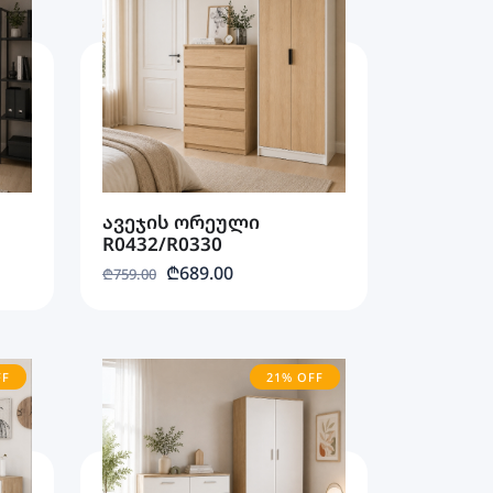
ავეჯის ორეული
R0432/R0330
₾689.00
₾759.00
FF
21% OFF