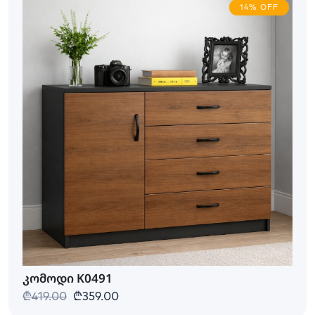
14% OFF
კომოდი K0491
₾419.00
₾359.00