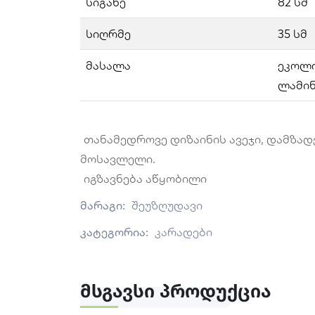
სიგანე
82 სმ
სიღრმე
35 სმ
მასალა
ეკოლ
ლამი
თანამედროვე დიზაინის ავეჯი, დამზა
მოსავლელი.
იგზავნება აწყობილი
მარაგი:
შეუზღუდავი
კატეგორია:
კარადები
Მსგავსი Პროდუქცია